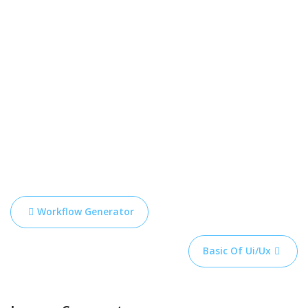
Workflow Generator
N
a
Basic Of Ui/Ux
v
e